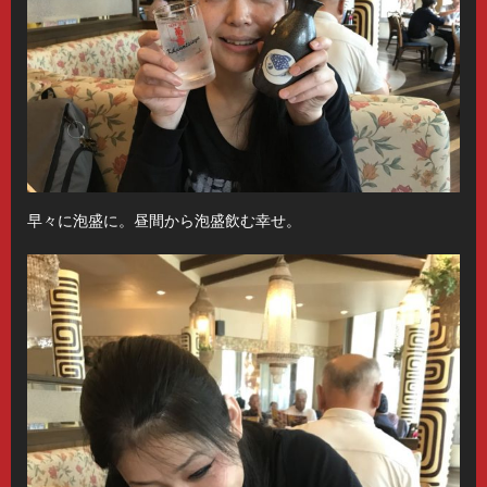
早々に泡盛に。昼間から泡盛飲む幸せ。