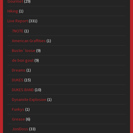
Gourmet
(29)
Hiking
(1)
Live Report
(331)
7NOTE
(1)
American Graffities
(1)
Bustin`loose
(9)
de bon gout
(9)
Dreams
(1)
DUKES
(15)
DUKES BAND
(10)
Dynamite Explosion
(1)
Funkys
(1)
Grease
(6)
JoniDoss
(33)