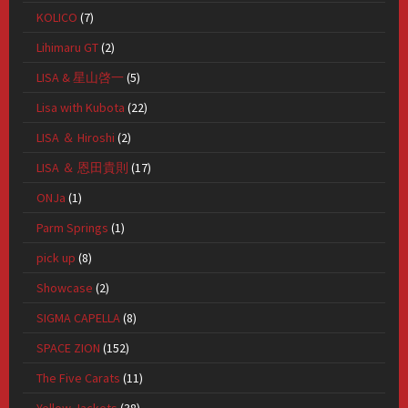
KOLICO
(7)
Lihimaru GT
(2)
LISA & 星山啓一
(5)
Lisa with Kubota
(22)
LISA ＆ Hiroshi
(2)
LISA ＆ 恩田貴則
(17)
ONJa
(1)
Parm Springs
(1)
pick up
(8)
Showcase
(2)
SIGMA CAPELLA
(8)
SPACE ZION
(152)
The Five Carats
(11)