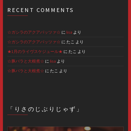
RECENT COMMENTS
☆ガシラのアクアパッツァ☆
に
lisa
より
☆ガシラのアクアパッツァ☆
に
たこ
より
★1月のライヴスケジュール★
に
たこ
より
☆豚バラと大根煮☆
に
lisa
より
☆豚バラと大根煮☆
に
たこ
より
「りさのじぶりじゃず」