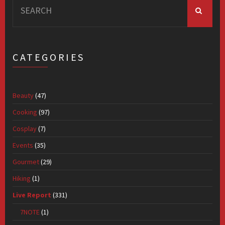
for:
CATEGORIES
Beauty
(47)
Cooking
(97)
Cosplay
(7)
Events
(35)
Gourmet
(29)
Hiking
(1)
Live Report
(331)
7NOTE
(1)