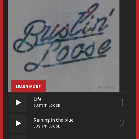
LEARN MORE
1
Life
BUSTIN' LOOSE
2
Raining in the blue
BUSTIN' LOOSE