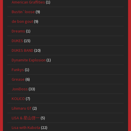
American Graffities
(1)
Bustin`loose
(9)
de bon gout
(9)
Dreams
(1)
DUKES
(15)
DUKES BAND
(10)
Dynamite Explosion
(1)
Funkys
(1)
Grease
(6)
JoniDoss
(33)
KOLICO
(7)
Lihimaru GT
(2)
LISA & 星山啓一
(5)
Lisa with Kubota
(22)