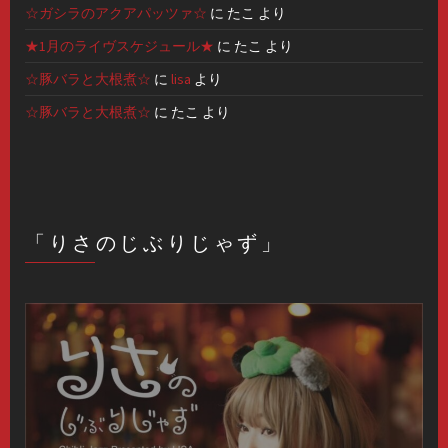
☆ガシラのアクアパッツァ☆
に
たこ
より
★1月のライヴスケジュール★
に
たこ
より
☆豚バラと大根煮☆
に
lisa
より
☆豚バラと大根煮☆
に
たこ
より
「りさのじぶりじゃず」