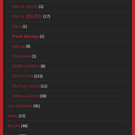
LISA ＆ Hiroshi
(2)
LISA ＆ 恩田貴則
(17)
ONJa
(1)
Parm Springs
(1)
pick up
(8)
Showcase
(2)
SIGMA CAPELLA
(8)
SPACE ZION
(152)
The Five Carats
(11)
Yellow Jackets
(38)
Live Schedule
(91)
Music
(15)
My Life
(46)