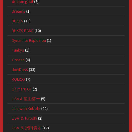
de bon gout
(9)
Dreams
(1)
DUKES
(15)
DUKES BAND
(10)
Dynamite Explosion
(1)
Funkys
(1)
Grease
(6)
JoniDoss
(33)
KOLICO
(7)
Lihimaru GT
(2)
LISA & 星山啓一
(5)
Lisa with Kubota
(22)
LISA ＆ Hiroshi
(2)
LISA ＆ 恩田貴則
(17)