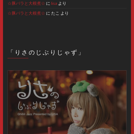
☆豚バラと大根煮☆
に
lisa
より
☆豚バラと大根煮☆
に
たこ
より
「りさのじぶりじゃず」