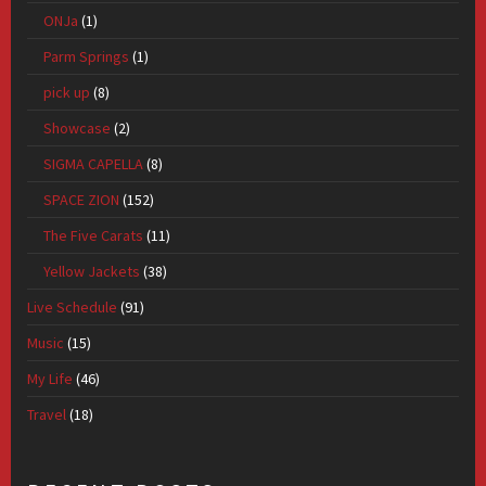
ONJa
(1)
Parm Springs
(1)
pick up
(8)
Showcase
(2)
SIGMA CAPELLA
(8)
SPACE ZION
(152)
The Five Carats
(11)
Yellow Jackets
(38)
Live Schedule
(91)
Music
(15)
My Life
(46)
Travel
(18)