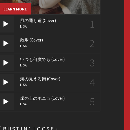
LEARN MORE
1
風の通り道 (Cover)
LISA
2
散歩 (Cover)
LISA
3
いつも何度でも (Cover)
LISA
4
海の見える街 (Cover)
LISA
5
崖の上のポニョ (Cover)
LISA
「BUSTIN’ LOOSE」