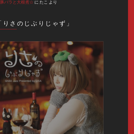
豚バラと大根煮☆
に
たこ
より
「りさのじぶりじゃず」