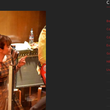
Be
Co
Co
Ev
G
Hi
Li