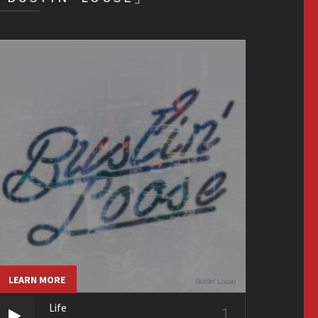
LEARN MORE
1
Life