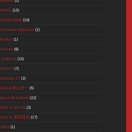
Dreams
(1)
DUKES
(15)
DUKES BAND
(10)
Dynamite Explosion
(1)
Funkys
(1)
Grease
(6)
JoniDoss
(33)
KOLICO
(7)
Lihimaru GT
(2)
LISA & 星山啓一
(5)
Lisa with Kubota
(22)
LISA ＆ Hiroshi
(2)
LISA ＆ 恩田貴則
(17)
ONJa
(1)