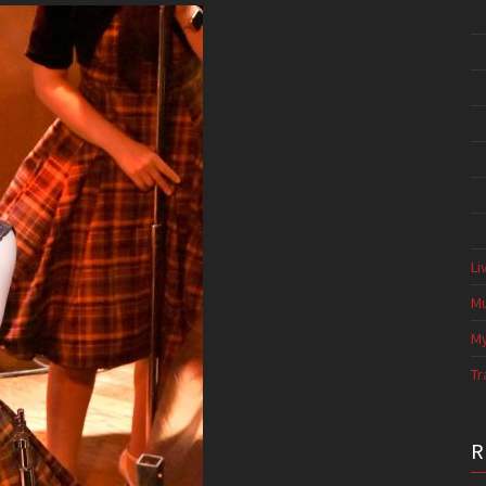
Li
Mu
My
Tr