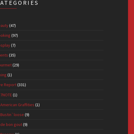
CATEGORIES
auty
(47)
oking
(97)
splay
(7)
ents
(35)
ourmet
(29)
king
(1)
ve Report
(331)
7NOTE
(1)
American Graffities
(1)
Bustin`loose
(9)
de bon gout
(9)