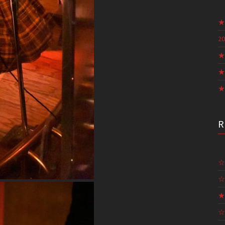
★
20
★
★
★
☆
☆
★
☆