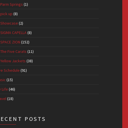
Parm Springs
(1)
pick up
(8)
Showcase
(2)
SIGMA CAPELLA
(8)
SPACE ZION
(152)
The Five Carats
(11)
Yellow Jackets
(38)
ve Schedule
(91)
sic
(15)
 Life
(46)
avel
(18)
RECENT POSTS