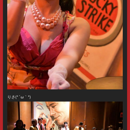
りさ(*´ω｀*)