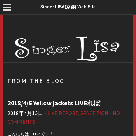
Singer LISA(京都) Web Site
FROM THE BLOG
2018/4/5 Yellow jackets LIVEれぽ
2018年4月15日
•
LIVE REPORT
,
SPACE ZION
•
NO
COMMENTS
こんにちは！LISAです！