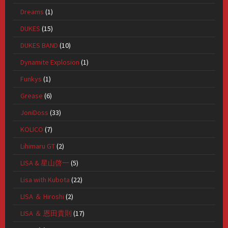
Dreams
(1)
DUKES
(15)
DUKES BAND
(10)
Dynamite Explosion
(1)
Funkys
(1)
Grease
(6)
JoniDoss
(33)
KOLICO
(7)
Lihimaru GT
(2)
LISA & 星山啓一
(5)
Lisa with Kubota
(22)
LISA ＆ Hiroshi
(2)
LISA ＆ 恩田貴則
(17)