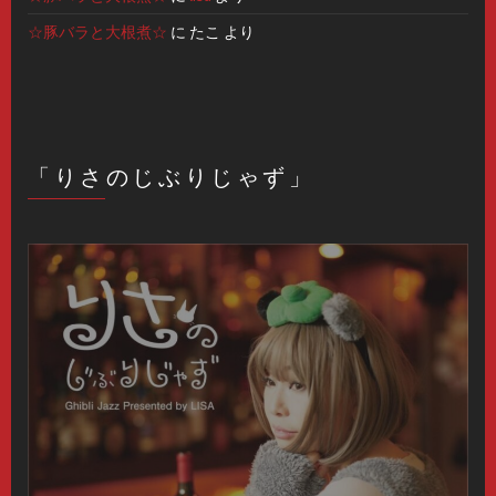
☆豚バラと大根煮☆
に
たこ
より
「りさのじぶりじゃず」