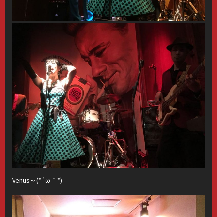
Venus～(*´ω｀*)