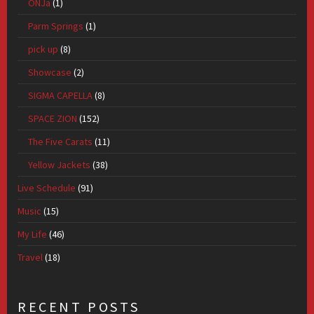
ONJa
(1)
Parm Springs
(1)
pick up
(8)
Showcase
(2)
SIGMA CAPELLA
(8)
SPACE ZION
(152)
The Five Carats
(11)
Yellow Jackets
(38)
Live Schedule
(91)
Music
(15)
My Life
(46)
Travel
(18)
RECENT POSTS