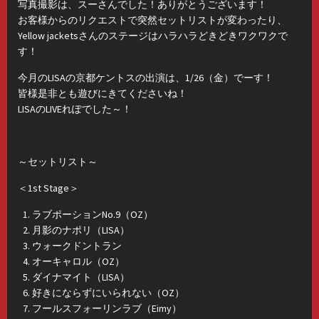
写真撮影は、スーさんでした！ありがとうございます！
お客様からのリクエストで突然セットリストが変わったり、
Yellow jacketsさんのステージはハラハラどきどきワクワクで
す！
今月のLISAの京都ケントスの出演は、1/26（金）でーす！
皆様是非とも遊びにきてくださいね！
LISAのLIVEれぽでした～！
～セットリスト～
＜1st Stage＞
ラブポーションNo.9（OZ）
月影のナポリ（LISA）
ウォークドントラン
オーキャロル（OZ）
ダイナマイト（LISA）
好きにならずにいられない（OZ）
フールスフォーリンラブ（Eimy）