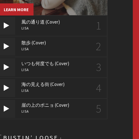
LEARN MORE
1
風の通り道 (Cover)
LISA
2
散歩 (Cover)
LISA
3
いつも何度でも (Cover)
LISA
4
海の見える街 (Cover)
LISA
5
崖の上のポニョ (Cover)
LISA
「BUSTIN’ LOOSE」