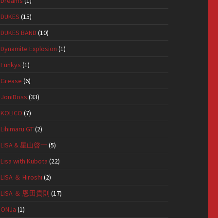
Dreams
(1)
DUKES
(15)
DUKES BAND
(10)
Dynamite Explosion
(1)
Funkys
(1)
Grease
(6)
JoniDoss
(33)
KOLICO
(7)
Lihimaru GT
(2)
LISA & 星山啓一
(5)
Lisa with Kubota
(22)
LISA ＆ Hiroshi
(2)
LISA ＆ 恩田貴則
(17)
ONJa
(1)