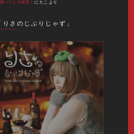
豚バラと大根煮☆
に
たこ
より
「りさのじぶりじゃず」