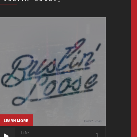
LEARN MORE
1
Life