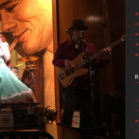
★
20
★
★
★
☆
☆
★
☆