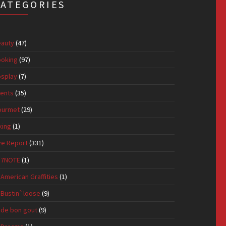
CATEGORIES
auty
(47)
oking
(97)
splay
(7)
ents
(35)
ourmet
(29)
king
(1)
ve Report
(331)
7NOTE
(1)
American Graffities
(1)
Bustin`loose
(9)
de bon gout
(9)