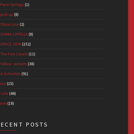
Parm Springs
(1)
pick up
(8)
Showcase
(2)
SIGMA CAPELLA
(8)
SPACE ZION
(152)
The Five Carats
(11)
Yellow Jackets
(38)
ve Schedule
(91)
sic
(15)
 Life
(46)
avel
(18)
RECENT POSTS