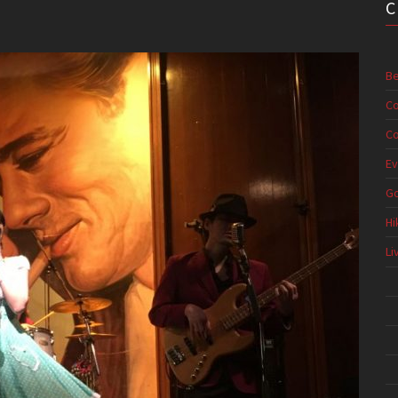
Be
Co
Co
Ev
G
Hi
Li