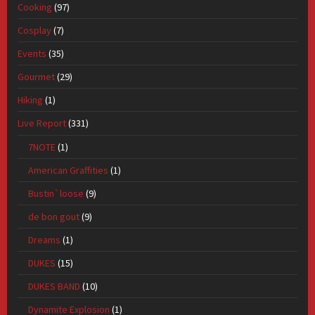
Cooking
(97)
Cosplay
(7)
Events
(35)
Gourmet
(29)
Hiking
(1)
Live Report
(331)
7NOTE
(1)
American Graffities
(1)
Bustin`loose
(9)
de bon gout
(9)
Dreams
(1)
DUKES
(15)
DUKES BAND
(10)
Dynamite Explosion
(1)