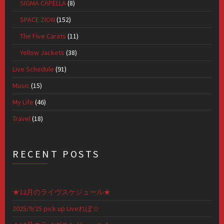
SIGMA CAPELLA
(8)
SPACE ZION
(152)
The Five Carats
(11)
Yellow Jackets
(38)
Live Schedule
(91)
Music
(15)
My Life
(46)
Travel
(18)
RECENT POSTS
★12月のライヴスケジュール★
2025/9/25 pick up Liveれぽ☆