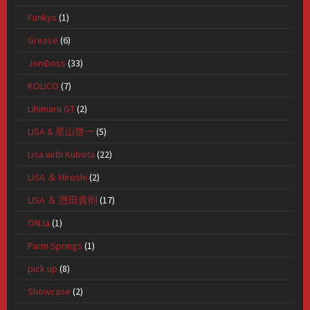
Funkys
(1)
Grease
(6)
JoniDoss
(33)
KOLICO
(7)
Lihimaru GT
(2)
LISA & 星山啓一
(5)
Lisa with Kubota
(22)
LISA ＆ Hiroshi
(2)
LISA ＆ 恩田貴則
(17)
ONJa
(1)
Parm Springs
(1)
pick up
(8)
Showcase
(2)