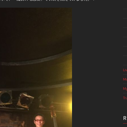
Li
Mu
My
Tr