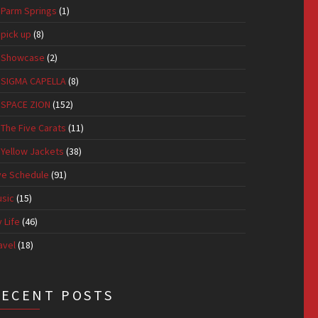
Parm Springs
(1)
pick up
(8)
Showcase
(2)
SIGMA CAPELLA
(8)
SPACE ZION
(152)
The Five Carats
(11)
Yellow Jackets
(38)
ve Schedule
(91)
sic
(15)
 Life
(46)
avel
(18)
RECENT POSTS