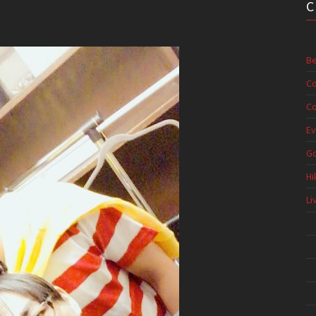
Be
Co
Co
Ev
G
Hi
Li