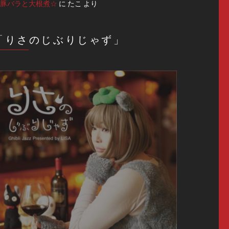
豚バラと大根煮☆
に
たこ
より
「りさのじぶりじゃず」