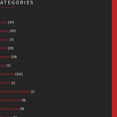
CATEGORIES
auty
(47)
oking
(97)
splay
(7)
ents
(35)
ourmet
(29)
king
(1)
ve Report
(331)
7NOTE
(1)
American Graffities
(1)
Bustin`loose
(9)
de bon gout
(9)