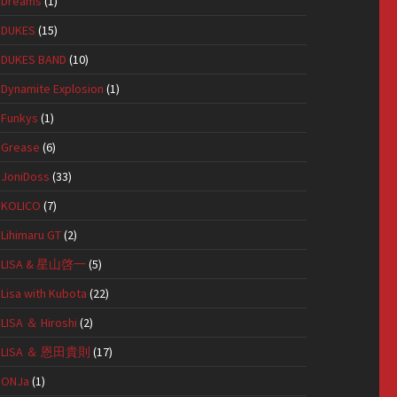
Dreams
(1)
DUKES
(15)
DUKES BAND
(10)
Dynamite Explosion
(1)
Funkys
(1)
Grease
(6)
JoniDoss
(33)
KOLICO
(7)
Lihimaru GT
(2)
LISA & 星山啓一
(5)
Lisa with Kubota
(22)
LISA ＆ Hiroshi
(2)
LISA ＆ 恩田貴則
(17)
ONJa
(1)