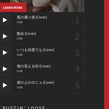
LEARN MORE
1
風の通り道 (Cover)
LISA
2
散歩 (Cover)
LISA
3
いつも何度でも (Cover)
LISA
4
海の見える街 (Cover)
LISA
5
崖の上のポニョ (Cover)
LISA
「BUSTIN’ LOOSE」