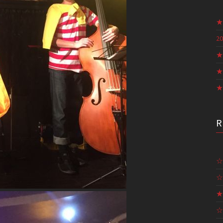
★
20
★
★
★
☆
☆
★
☆