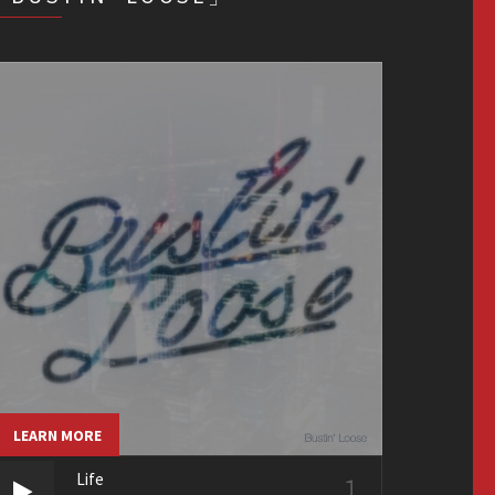
LEARN MORE
1
Life