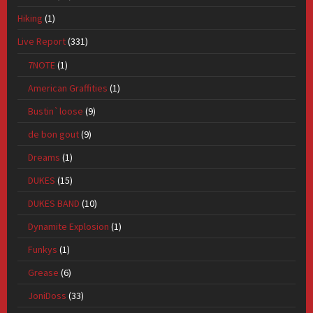
Hiking
(1)
Live Report
(331)
7NOTE
(1)
American Graffities
(1)
Bustin`loose
(9)
de bon gout
(9)
Dreams
(1)
DUKES
(15)
DUKES BAND
(10)
Dynamite Explosion
(1)
Funkys
(1)
Grease
(6)
JoniDoss
(33)