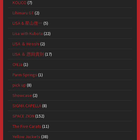
KOLICO
(7)
Lihimaru GT
(2)
LISA & 星山啓一
(5)
Lisa with Kubota
(22)
LISA ＆ Hiroshi
(2)
LISA ＆ 恩田貴則
(17)
ONJa
(1)
Parm Springs
(1)
pick up
(8)
Showcase
(2)
SIGMA CAPELLA
(8)
SPACE ZION
(152)
The Five Carats
(11)
Yellow Jackets
(38)