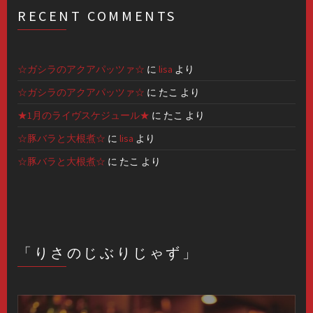
RECENT COMMENTS
☆ガシラのアクアパッツァ☆
に
lisa
より
☆ガシラのアクアパッツァ☆
に
たこ
より
★1月のライヴスケジュール★
に
たこ
より
☆豚バラと大根煮☆
に
lisa
より
☆豚バラと大根煮☆
に
たこ
より
「りさのじぶりじゃず」