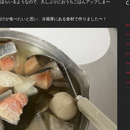
ちらほらいるようなので、久しぶりにおうちごはんアップしまー
粕汁が食べたいと思い、冷蔵庫にある食材で作りました〜！
Be
Co
Co
Ev
G
Hi
Li