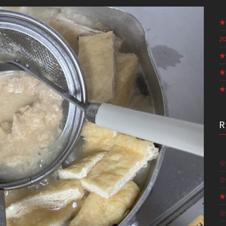
★
20
★
★
★
☆
☆
★
☆