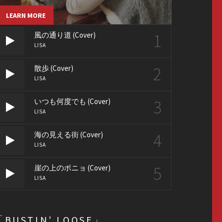
LEARN MORE
1
風の通り道 (Cover)
LISA
2
散歩 (Cover)
LISA
3
いつも何度でも (Cover)
LISA
4
海の見える街 (Cover)
LISA
5
崖の上のポニョ (Cover)
LISA
「BUSTIN’ LOOSE」