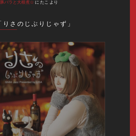
豚バラと大根煮☆
に
たこ
より
「りさのじぶりじゃず」