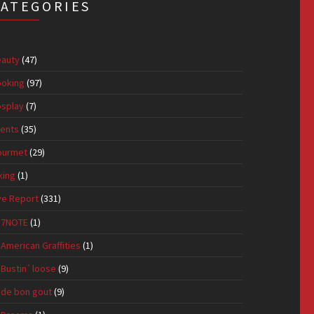
CATEGORIES
auty
(47)
oking
(97)
splay
(7)
ents
(35)
ourmet
(29)
king
(1)
ve Report
(331)
7NOTE
(1)
American Graffities
(1)
Bustin`loose
(9)
de bon gout
(9)