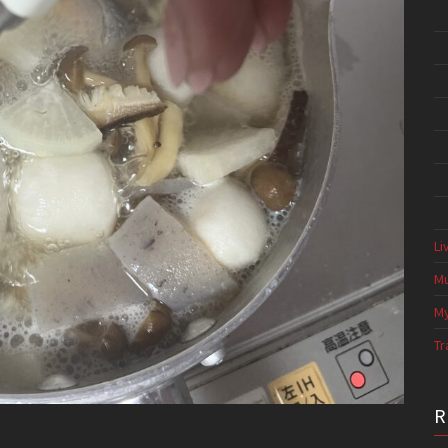
Li
Mu
My
Tr