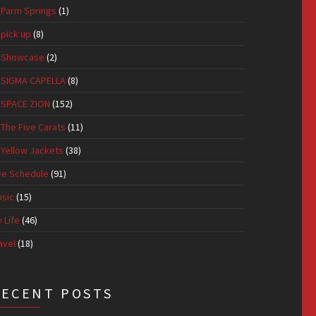
Parm Springs
(1)
pick up
(8)
Showcase
(2)
SIGMA CAPELLA
(8)
SPACE ZION
(152)
The Five Carats
(11)
Yellow Jackets
(38)
ve Schedule
(91)
sic
(15)
 Life
(46)
avel
(18)
RECENT POSTS