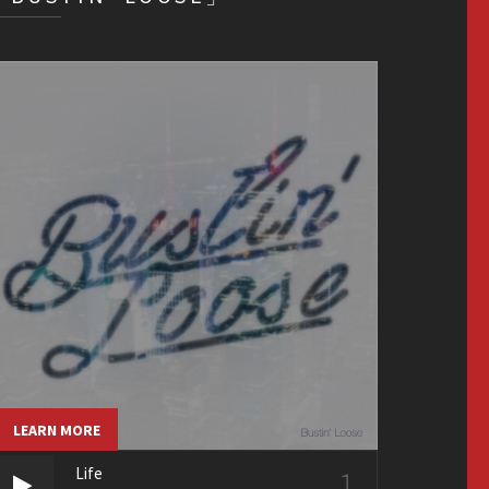
LEARN MORE
1
Life