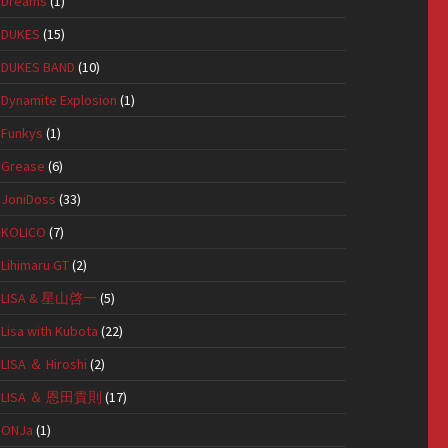
Dreams
(1)
DUKES
(15)
DUKES BAND
(10)
Dynamite Explosion
(1)
Funkys
(1)
Grease
(6)
JoniDoss
(33)
KOLICO
(7)
Lihimaru GT
(2)
LISA & 星山啓一
(5)
Lisa with Kubota
(22)
LISA ＆ Hiroshi
(2)
LISA ＆ 恩田貴則
(17)
ONJa
(1)