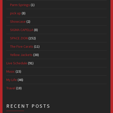
Parm Springs
(1)
pick up
(8)
Showcase
(2)
SIGMA CAPELLA
(8)
SPACE ZION
(152)
The Five Carats
(11)
Yellow Jackets
(38)
Live Schedule
(91)
Music
(15)
My Life
(46)
Travel
(18)
RECENT POSTS