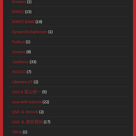
Dreams
(1)
DUKES
(15)
DUKES BAND
(10)
Dynamite Explosion
(1)
Funkys
(1)
Grease
(6)
JoniDoss
(33)
KOLICO
(7)
Lihimaru GT
(2)
LISA & 星山啓一
(5)
Lisa with Kubota
(22)
LISA ＆ Hiroshi
(2)
LISA ＆ 恩田貴則
(17)
ONJa
(1)