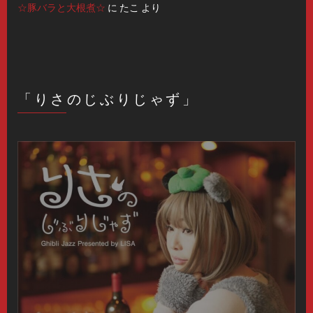
☆豚バラと大根煮☆
に
たこ
より
「りさのじぶりじゃず」