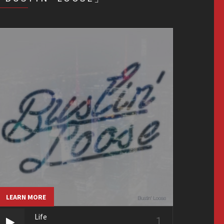
LEARN MORE
1
Life