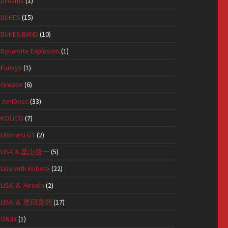
Dreams
(1)
DUKES
(15)
DUKES BAND
(10)
Dynamite Explosion
(1)
Funkys
(1)
Grease
(6)
JoniDoss
(33)
KOLICO
(7)
Lihimaru GT
(2)
LISA & 星山啓一
(5)
Lisa with Kubota
(22)
LISA ＆ Hiroshi
(2)
LISA ＆ 恩田貴則
(17)
ONJa
(1)