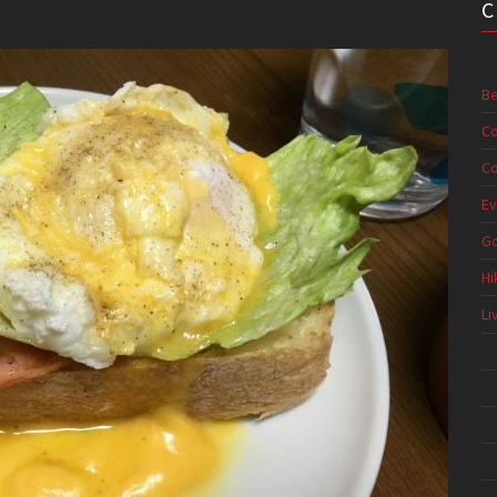
Be
Co
Co
Ev
G
Hi
Li