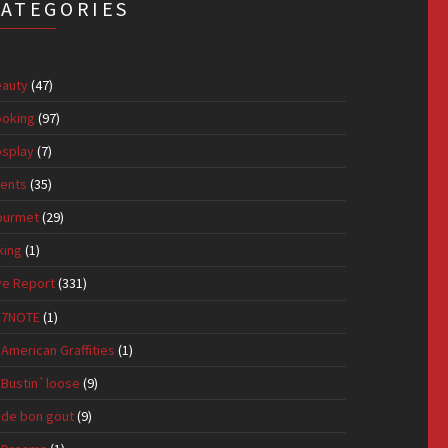
CATEGORIES
auty
(47)
oking
(97)
splay
(7)
ents
(35)
ourmet
(29)
king
(1)
ve Report
(331)
7NOTE
(1)
American Graffities
(1)
Bustin`loose
(9)
de bon gout
(9)