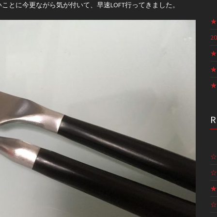
ことに今更ながら気が付いて、早速LOFT行ってきました。
★
20
★
★
★
☆
☆
★
☆