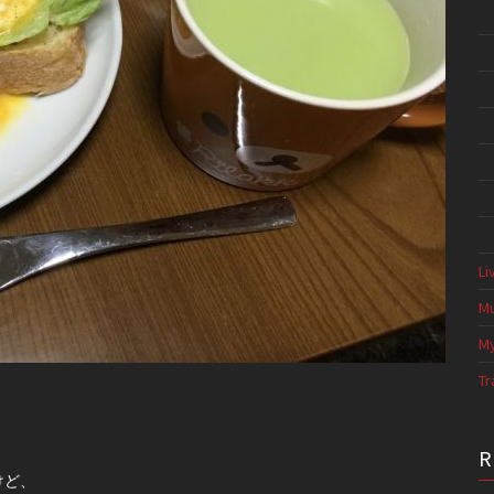
Li
Mu
My
Tr
けど、