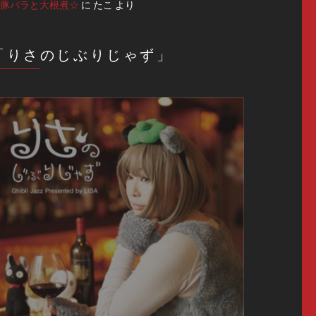
豚バラと大根煮☆
に
たこ
より
「りさのじぶりじゃず」