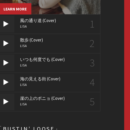
LEARN MORE
1
風の通り道 (Cover)
LISA
2
散歩 (Cover)
LISA
3
いつも何度でも (Cover)
LISA
4
海の見える街 (Cover)
LISA
5
崖の上のポニョ (Cover)
LISA
「BUSTIN’ LOOSE」