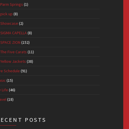
Parm Springs
(1)
pick up
(8)
Showcase
(2)
SIGMA CAPELLA
(8)
SPACE ZION
(152)
The Five Carats
(11)
Yellow Jackets
(38)
ve Schedule
(91)
sic
(15)
 Life
(46)
avel
(18)
RECENT POSTS