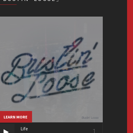
LEARN MORE
1
Life