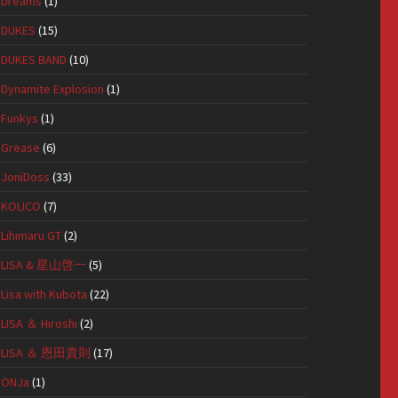
Dreams
(1)
DUKES
(15)
DUKES BAND
(10)
Dynamite Explosion
(1)
Funkys
(1)
Grease
(6)
JoniDoss
(33)
KOLICO
(7)
Lihimaru GT
(2)
LISA & 星山啓一
(5)
Lisa with Kubota
(22)
LISA ＆ Hiroshi
(2)
LISA ＆ 恩田貴則
(17)
ONJa
(1)