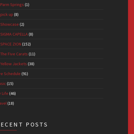
Parm Springs
(1)
pick up
(8)
Showcase
(2)
SIGMA CAPELLA
(8)
SPACE ZION
(152)
The Five Carats
(11)
Yellow Jackets
(38)
ve Schedule
(91)
sic
(15)
 Life
(46)
avel
(18)
RECENT POSTS