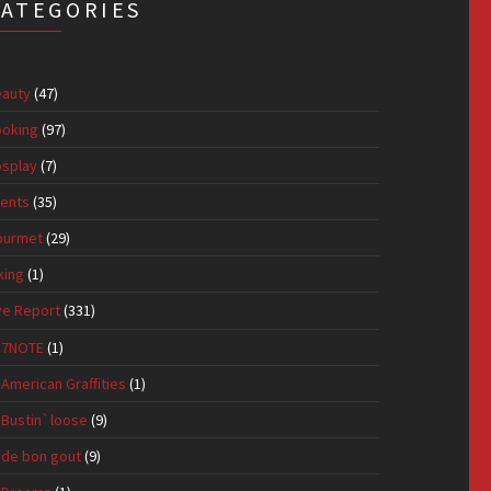
CATEGORIES
auty
(47)
oking
(97)
splay
(7)
ents
(35)
ourmet
(29)
king
(1)
ve Report
(331)
7NOTE
(1)
American Graffities
(1)
Bustin`loose
(9)
de bon gout
(9)