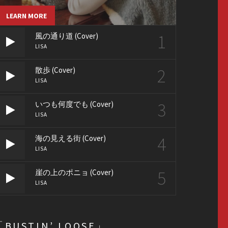
LEARN MORE
1
風の通り道 (Cover)
LISA
2
散歩 (Cover)
LISA
3
いつも何度でも (Cover)
LISA
4
海の見える街 (Cover)
LISA
5
崖の上のポニョ (Cover)
LISA
「BUSTIN’ LOOSE」