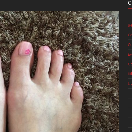
Be
Co
Co
Ev
G
Hi
Li