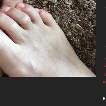
Li
Mu
My
Tr