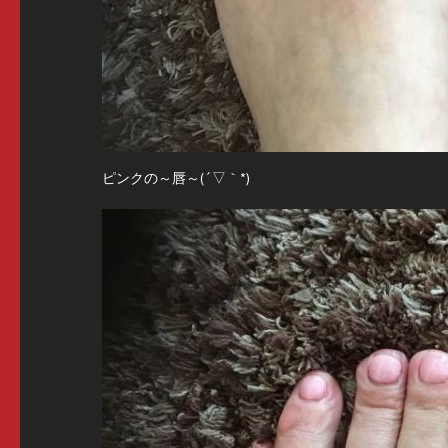
ピンクの～唇～(´▽｀*)