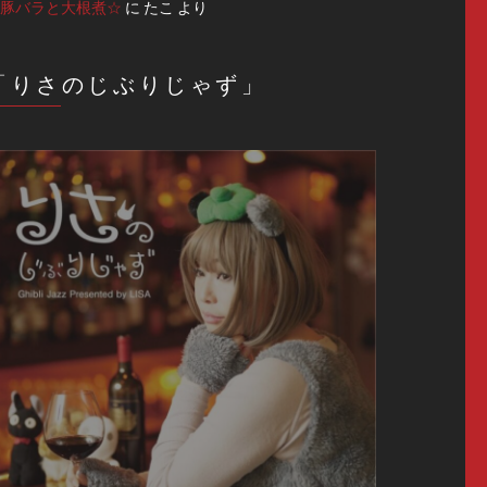
豚バラと大根煮☆
に
たこ
より
「りさのじぶりじゃず」