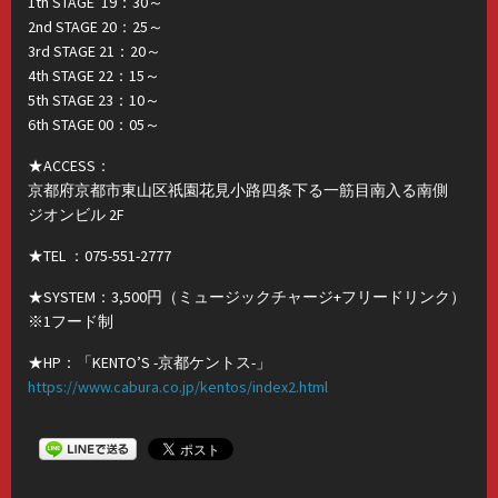
1th STAGE 19：30～
2nd STAGE 20：25～
3rd STAGE 21：20～
4th STAGE 22：15～
5th STAGE 23：10～
6th STAGE 00：05～
★ACCESS：
京都府京都市東山区祇園花見小路四条下る一筋目南入る南側
ジオンビル 2F
★TEL ：075-551-2777
★SYSTEM：3,500円（ミュージックチャージ+フリードリンク）
※1フード制
★HP：「KENTO’S -京都ケントス-」
https://
www.cab
ura.co.
jp/kent
os/inde
x2.html