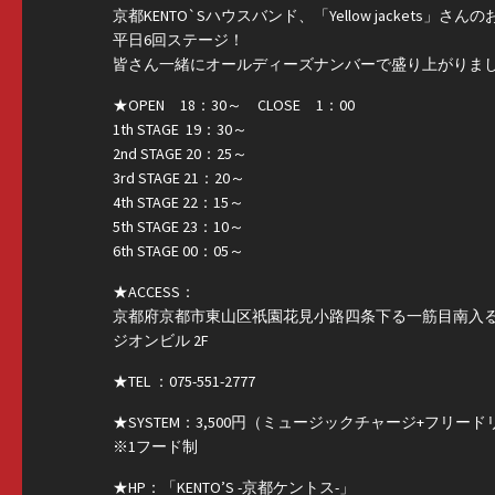
京都KENTO`Sハウスバンド、「Yellow jackets
平日6回ステージ！
皆さん一緒にオールディーズナンバーで盛り上がりま
★OPEN 18：30～ CLOSE 1：00
1th STAGE 19：30～
2nd STAGE 20：25～
3rd STAGE 21：20～
4th STAGE 22：15～
5th STAGE 23：10～
6th STAGE 00：05～
★ACCESS：
京都府京都市東山区祇園花見小路四条下る一筋目南入
ジオンビル 2F
★TEL ：075-551-2777
★SYSTEM：3,500円（ミュージックチャージ+フリー
※1フード制
★HP：「KENTO’S -京都ケントス-」