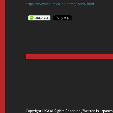
https://
www.cab
ura.co.
jp/kent
os/inde
x2.html
Copyright LISA All Rights Reserved / Written in Japanes