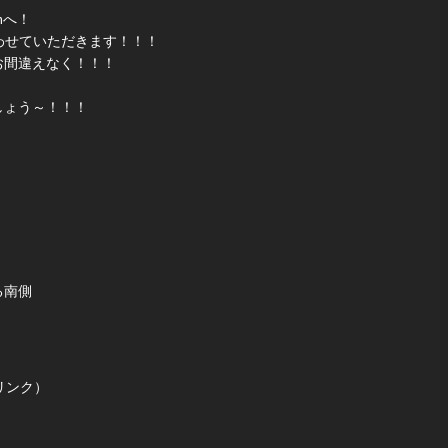
onへ！
で歌わせていただきます！！！
お間違えなく！！！
しょう～！！！
る南側
ドリンク）