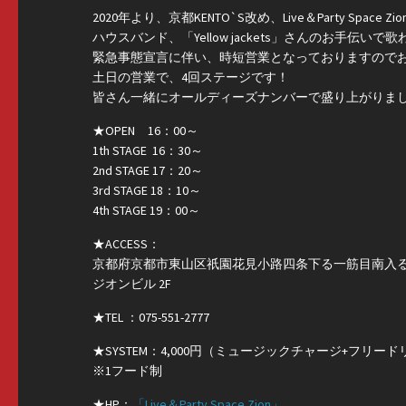
2020年より、京都KENTO`S改め、Live＆Party Space Zi
ハウスバンド、「Yellow jackets」さんのお手伝い
緊急事態宣言に伴い、時短営業となっておりますので
土日の営業で、4回ステージです！
皆さん一緒にオールディーズナンバーで盛り上がりま
★OPEN 16：00～
1th STAGE 16：30～
2nd STAGE 17：20～
3rd STAGE 18：10～
4th STAGE 19：00～
★ACCESS：
京都府京都市東山区祇園花見小路四条下る一筋目南入
ジオンビル 2F
★TEL ：075-551-2777
★SYSTEM：4,000円（ミュージックチャージ+フリー
※1フード制
★HP：
「Live＆Party Space Zion」