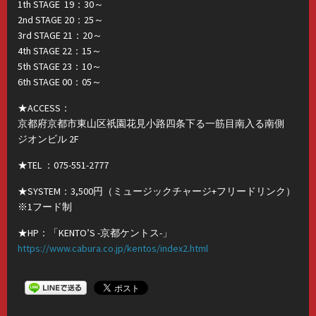
1th STAGE 19：30～
2nd STAGE 20：25～
3rd STAGE 21：20～
4th STAGE 22：15～
5th STAGE 23：10～
6th STAGE 00：05～
★ACCESS：
京都府京都市東山区祇園花見小路四条下る一筋目南入る南側
ジオンビル 2F
★TEL ：075-551-2777
★SYSTEM：3,500円（ミュージックチャージ+フリードリンク）
※1フード制
★HP：「KENTO’S -京都ケントス-」
https://
www.cab
ura.co.
jp/kent
os/inde
x2.html