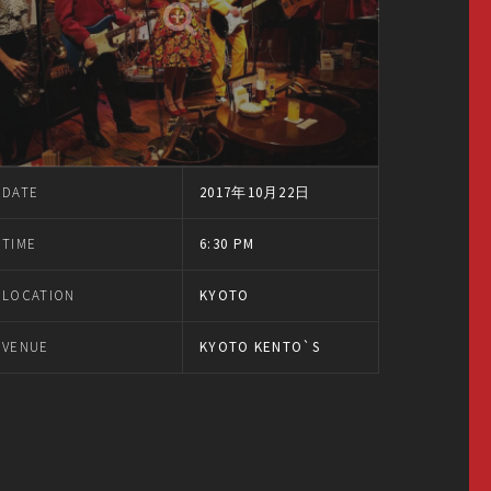
DATE
2017年10月22日
TIME
6:30 PM
LOCATION
KYOTO
VENUE
KYOTO KENTO`S