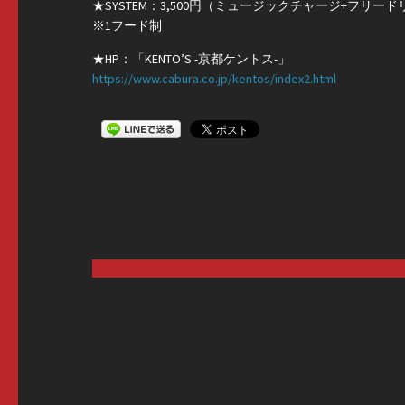
★SYSTEM：3,500円（ミュージックチャージ+フリー
※1フード制
★HP：「KENTO’S -京都ケントス-」
https://
www.cab
ura.co.
jp/kent
os/inde
x2.html