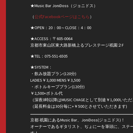
★Music Bar JoniDoss（ジョニドス）
（
公式Facebookページはこちら
）
★OPEN：20：00～CLOSE：4：00
★ACCESS：〒605-0064
京都市東山区東大路新橋上るプレステージ祇園２F
★TEL：075-551-6505
★SYSTEM：
・飲み放題プラン(120分)
LADIES￥3,000 MENS￥3,500
・ボトルキーププラン(120分)
￥2,500+ボトル代
（深夜0時以降はMUSIC CHAGEとして別途￥1,000い
（延長料金は30分毎に+￥500とさせていただきます)
京都 祇園にあるMusic Bar、JoniDoss(ジョニドス)！
オーナーであるギタリスト、ぢょにーを筆頭に、ステージ時間