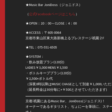
★Music Bar JoniDoss（ジョニドス）
（
公式Facebookページはこちら
）
★OPEN：20：00～CLOSE：4：00
★ACCESS：〒605-0064
京都市東山区東大路新橋上るプレステージ祇園２F
★TEL：075-551-6505
★SYSTEM：
・飲み放題プラン(120分)
LADIES￥3,000 MENS￥3,500
・ボトルキーププラン(120分)
￥2,500+ボトル代
（深夜0時以降はMUSIC CHAGEとして別途￥1,000い
（延長料金は30分毎に+￥500とさせていただきます)
京都 祇園にあるMusic Bar、JoniDoss(ジョニドス)！
オーナーであるギタリスト、ぢょにーを筆頭に、ステージ時間