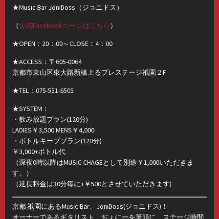
★Music Bar JoniDoss（ジョニドス）
（
公式Facebookページはこちら
）
★OPEN：20：00～CLOSE：4：00
★ACCESS：〒605-0064
京都市東山区東大路新橋上るプレステージ祇園２F
★TEL：075-551-6505
★SYSTEM：
・飲み放題プラン(120分)
LADIES￥3,500 MENS￥4,000
・ボトルキーププラン(120分)
￥3,000+ボトル代
（深夜0時以降はMUSIC CHAGEとして別途￥1,000いただきま
す。）
（延長料金は30分毎に+￥500とさせていただきます)
京都 祇園にあるMusic Bar、JoniDoss(ジョニドス)！
オーナーであるギタリスト、ぢょにーを筆頭に、ステージ時間