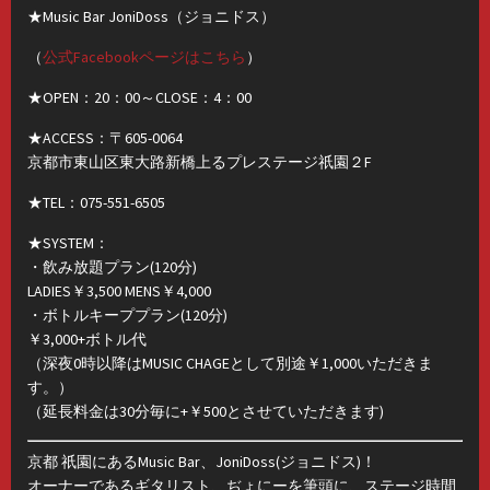
★Music Bar JoniDoss（ジョニドス）
（
公式Facebookページはこちら
）
★OPEN：20：00～CLOSE：4：00
★ACCESS：〒605-0064
京都市東山区東大路新橋上るプレステージ祇園２F
★TEL：075-551-6505
★SYSTEM：
・飲み放題プラン(120分)
LADIES￥3,500 MENS￥4,000
・ボトルキーププラン(120分)
￥3,000+ボトル代
（深夜0時以降はMUSIC CHAGEとして別途￥1,000いただきま
す。）
（延長料金は30分毎に+￥500とさせていただきます)
京都 祇園にあるMusic Bar、JoniDoss(ジョニドス)！
オーナーであるギタリスト、ぢょにーを筆頭に、ステージ時間