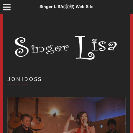
Singer LISA(京都) Web Site
JONIDOSS