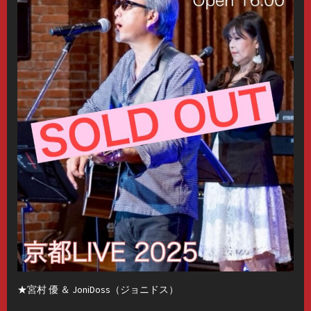
★宮村 優 ＆ JoniDoss（ジョニドス）