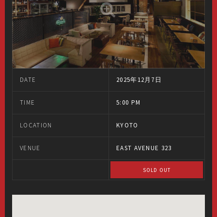
DATE
2025年12月7日
TIME
5:00 PM
LOCATION
KYOTO
VENUE
EAST AVENUE 323
SOLD OUT