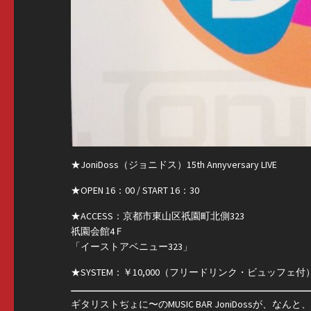
★JoniDoss（ジョニドス）15th Annyversary LIVE
★OPEN 16：00 / START 16：30
★ACCESS：京都市東山区祇園町北側323
祇園会館4Ｆ
「イーストアベニュー323」
★SYSTEM：￥10,000（フリードリンク・ビュッフェ付
ギタリストぢょに〜のMUSIC BAR JoniDossが、な